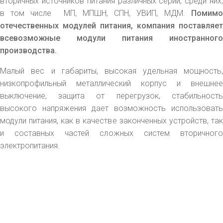
вторичных источников питания различных серий, среди них,
в том числе МП, МПШН, СПН, УВИП, МДМ.
Помимо
отечественных модулей питания, компания поставляет
всевозможные модули питания иностранного
производства.
Малый вес и габариты, высокая удельная мощность,
низкопрофильный металлический корпус и внешнее
выключение, защита от перегрузок, стабильность
высокого напряжения дает возможность использовать
модули питания, как в качестве законченных устройств, так
и составных частей сложных систем вторичного
электропитания.
replica rolex watch
gefälschte Uhren
replica hublot
rolex replica
faux rolex watch