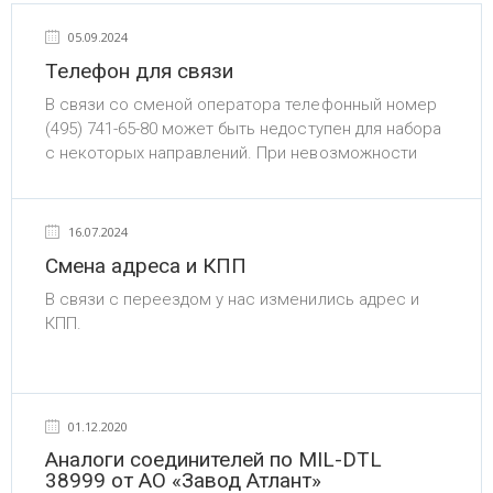
05.09.2024
Телефон для связи
В связи со сменой оператора телефонный номер
(495) 741-65-80 может быть недоступен для набора
с некоторых направлений. При невозможности
дозвониться набирайте номер (495) 540-65-80.
16.07.2024
Смена адреса и КПП
В связи с переездом у нас изменились адрес и
КПП.
Фактический и почтовый адрес АО «РТКТ»:
127015, г. Москва, вн.тер.г. Муниципальный округ
Савеловский, ул. Бутырская, д. 77.
01.12.2020
Также в связи с изменением адреса изменился
Аналоги соединителей по MIL-DTL
КПП - 771401001.
38999 от АО «Завод Атлант»