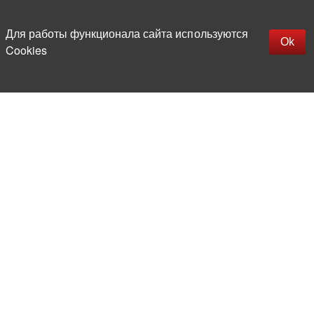
Для работы функционала сайта используются
Ok
Cookies
Более 20 лет на рынке
электронной компонентной базы
Прямые поставки
из-за рубежа
Опытная и компетентная
команда профессионалов
Офис и склад в центре
Москвы