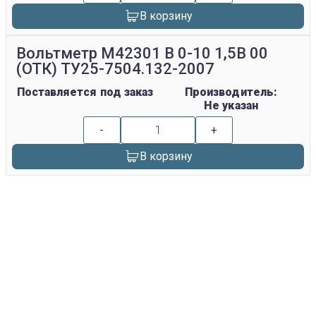
В корзину
Вольтметр М42301 В 0-10 1,5В 00
(ОТК) ТУ25-7504.132-2007
Поставляется под заказ
Производитель:
Не указан
-
+
В корзину
replica rolex watch
gefälschte Uhren
replica hublot
rolex replica
faux rolex watch