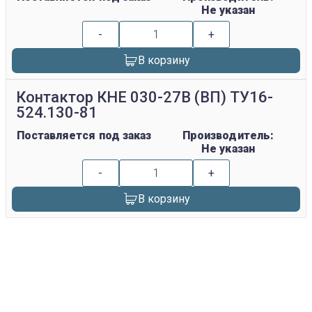
Не указан
-
+
В корзину
Контактор КНЕ 030-27В (ВП) ТУ16-
524.130-81
Поставляется под заказ
Производитель:
Не указан
-
+
В корзину
replica rolex watch
gefälschte Uhren
replica hublot
rolex replica
faux rolex watch