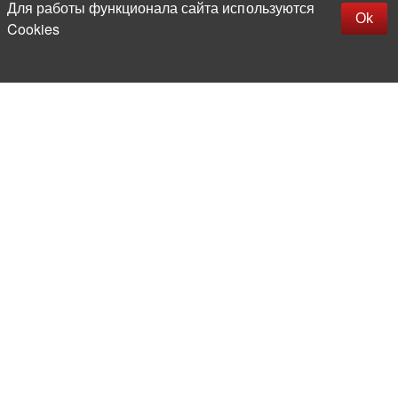
Для работы функционала сайта используются
Фильтры
Ok
Cookies
Более 20 лет на рынке
электронной компонентной базы
Прямые поставки
из-за рубежа
Опытная и компетентная
команда профессионалов
Офис и склад в центре
Москвы