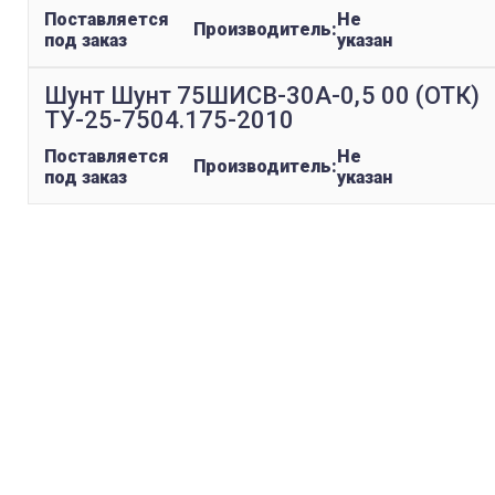
Поставляется
Не
Производитель:
под заказ
указан
Шунт Шунт 75ШИСВ-30А-0,5 00 (ОТК)
ТУ-25-7504.175-2010
Поставляется
Не
Производитель:
под заказ
указан
replica rolex watch
gefälschte Uhren
replica hublot
rolex replica
faux rolex watch