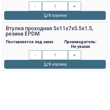
-
+
В корзину
Втулка проходная 5х11х7х5.5х1.5,
резина EPDM
Поставляется под заказ
Производитель:
Не указан
-
+
В корзину
replica rolex watch
gefälschte Uhren
replica hublot
rolex replica
faux rolex watch