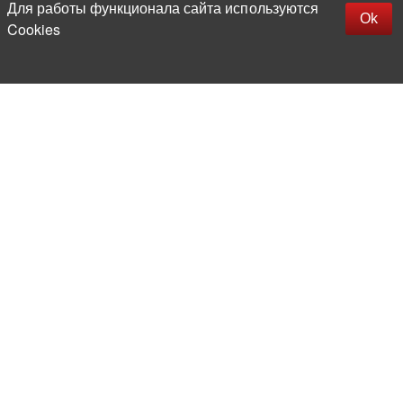
Для работы функционала сайта используются
Фильтры
Ok
Cookies
Более 20 лет на рынке
электронной компонентной базы
Прямые поставки
из-за рубежа
Опытная и компетентная
команда профессионалов
Офис и склад в центре
Москвы