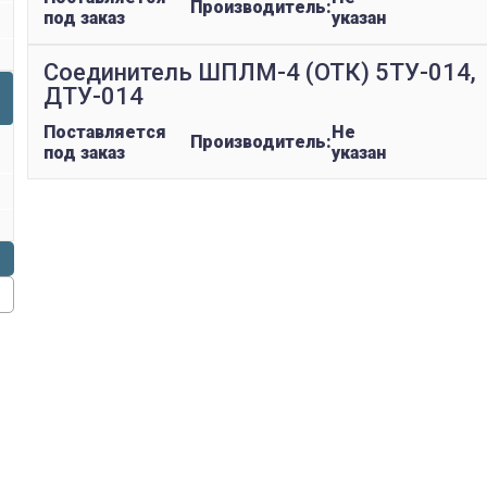
Производитель:
под заказ
указан
Соединитель ШПЛМ-4 (ОТК) 5ТУ-014,
ДТУ-014
Поставляется
Не
Производитель:
под заказ
указан
replica rolex watch
gefälschte Uhren
replica hublot
rolex replica
faux rolex watch