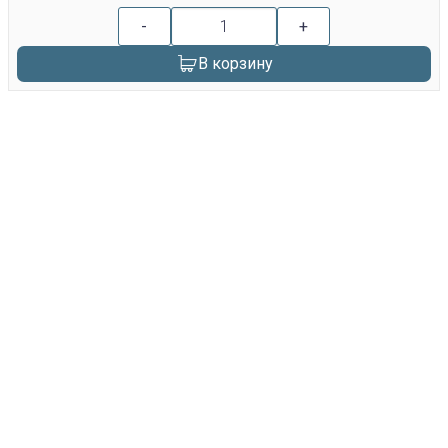
-
+
В корзину
replica rolex watch
gefälschte Uhren
replica hublot
rolex replica
faux rolex watch