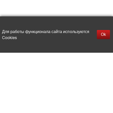
Для работы функционала сайта используются
Фильтры
Ok
Cookies
Более 20 лет на рынке
электронной компонентной базы
Прямые поставки
из-за рубежа
Опытная и компетентная
команда профессионалов
Офис и склад в центре
Москвы