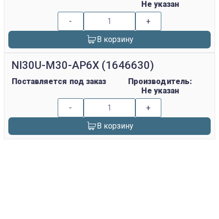
Не указан
-
+
В корзину
NI30U-M30-AP6X (1646630)
Поставляется под заказ
Производитель:
Не указан
-
+
В корзину
replica rolex watch
gefälschte Uhren
replica hublot
rolex replica
faux rolex watch