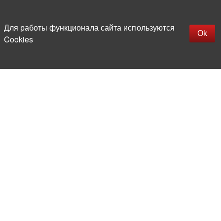
Наверх
replica rolex watch
Открыть описание
Для работы функционала сайта используются
gefälschte Uhren
Ok
Cookies
replica hublot
rolex replica
faux rolex watch
Более 20 лет на рынке
электронной компонентной базы
Прямые поставки
из-за рубежа
Опытная и компетентная
команда профессионалов
Офис и склад в центре
Москвы