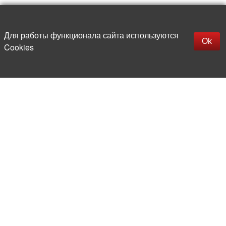
Наверх
replica rolex watch
Открыть описание
Для работы функционала сайта используются
gefälschte Uhren
Ok
Cookies
replica hublot
rolex replica
faux rolex watch
Более 20 лет на рынке
электронной компонентной базы
Прямые поставки
из-за рубежа
Опытная и компетентная
команда профессионалов
Офис и склад в центре
Москвы