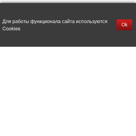
Наверх
replica rolex watch
Открыть описание
Для работы функционала сайта используются
gefälschte Uhren
Ok
Cookies
replica hublot
rolex replica
faux rolex watch
Более 20 лет на рынке
электронной компонентной базы
Прямые поставки
из-за рубежа
Опытная и компетентная
команда профессионалов
Офис и склад в центре
Москвы