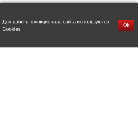
Наверх
replica rolex watch
Открыть описание
Для работы функционала сайта используются
gefälschte Uhren
Ok
Cookies
replica hublot
rolex replica
faux rolex watch
Более 20 лет на рынке
электронной компонентной базы
Прямые поставки
из-за рубежа
Опытная и компетентная
команда профессионалов
Офис и склад в центре
Москвы