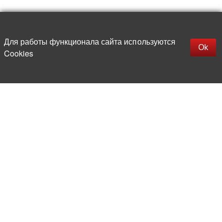
Наверх
replica rolex watch
Открыть описание
Для работы функционала сайта используются
gefälschte Uhren
Ok
Cookies
replica hublot
rolex replica
faux rolex watch
Более 20 лет на рынке
электронной компонентной базы
Прямые поставки
из-за рубежа
Опытная и компетентная
команда профессионалов
Офис и склад в центре
Москвы