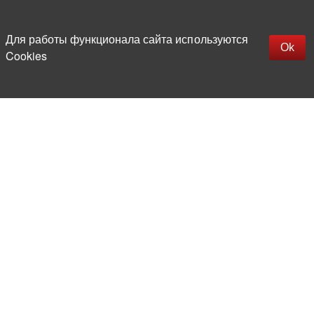
Наверх
replica rolex watch
Открыть описание
Для работы функционала сайта используются
gefälschte Uhren
Ok
Cookies
replica hublot
rolex replica
faux rolex watch
Более 20 лет на рынке
электронной компонентной базы
Прямые поставки
из-за рубежа
Опытная и компетентная
команда профессионалов
Офис и склад в центре
Москвы