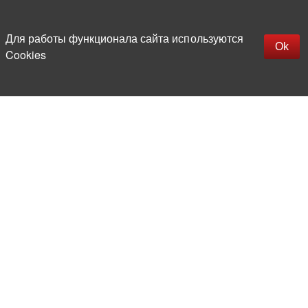
Наверх
replica rolex watch
Открыть описание
Для работы функционала сайта используются
gefälschte Uhren
Ok
Cookies
replica hublot
rolex replica
faux rolex watch
Более 20 лет на рынке
электронной компонентной базы
Прямые поставки
из-за рубежа
Опытная и компетентная
команда профессионалов
Офис и склад в центре
Москвы