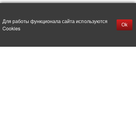
Наверх
replica rolex watch
Открыть описание
Для работы функционала сайта используются
gefälschte Uhren
Ok
Cookies
replica hublot
rolex replica
faux rolex watch
Более 20 лет на рынке
электронной компонентной базы
Прямые поставки
из-за рубежа
Опытная и компетентная
команда профессионалов
Офис и склад в центре
Москвы