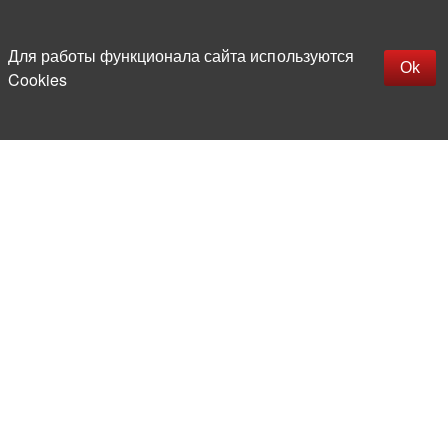
Наверх
replica rolex watch
Открыть описание
Для работы функционала сайта используются
gefälschte Uhren
Ok
Cookies
replica hublot
rolex replica
faux rolex watch
Более 20 лет на рынке
электронной компонентной базы
Прямые поставки
из-за рубежа
Опытная и компетентная
команда профессионалов
Офис и склад в центре
Москвы