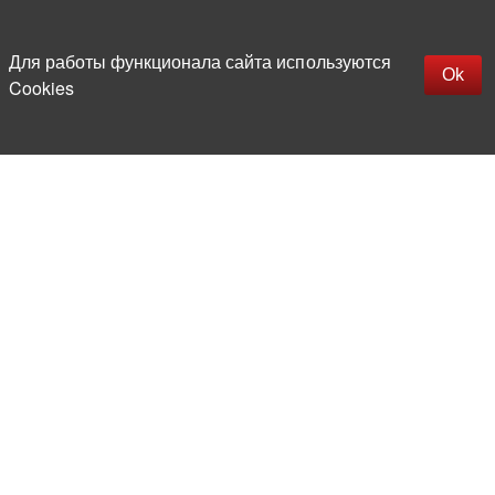
Наверх
replica rolex watch
Открыть описание
Для работы функционала сайта используются
gefälschte Uhren
Ok
Cookies
replica hublot
rolex replica
faux rolex watch
Более 20 лет на рынке
электронной компонентной базы
Прямые поставки
из-за рубежа
Опытная и компетентная
команда профессионалов
Офис и склад в центре
Москвы