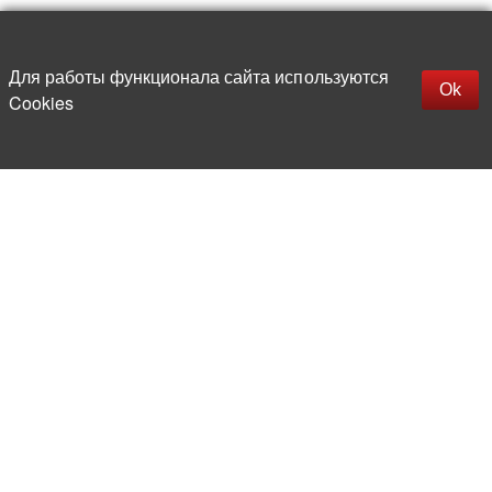
Наверх
replica rolex watch
Открыть описание
Для работы функционала сайта используются
gefälschte Uhren
Ok
Cookies
replica hublot
rolex replica
faux rolex watch
Более 20 лет на рынке
электронной компонентной базы
Прямые поставки
из-за рубежа
Опытная и компетентная
команда профессионалов
Офис и склад в центре
Москвы