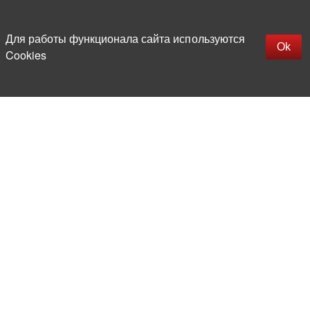
Наверх
replica rolex watch
Открыть описание
Для работы функционала сайта используются
gefälschte Uhren
Ok
Cookies
replica hublot
rolex replica
faux rolex watch
Более 20 лет на рынке
электронной компонентной базы
Прямые поставки
из-за рубежа
Опытная и компетентная
команда профессионалов
Офис и склад в центре
Москвы