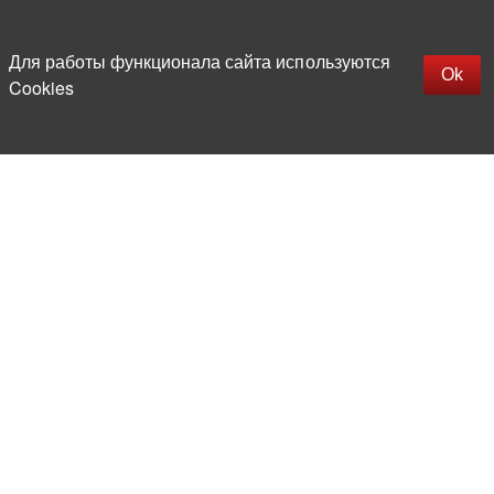
Наверх
replica rolex watch
Открыть описание
Для работы функционала сайта используются
gefälschte Uhren
Ok
Cookies
replica hublot
rolex replica
faux rolex watch
Более 20 лет на рынке
электронной компонентной базы
Прямые поставки
из-за рубежа
Опытная и компетентная
команда профессионалов
Офис и склад в центре
Москвы