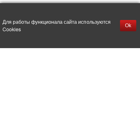
Наверх
replica rolex watch
Открыть описание
Для работы функционала сайта используются
gefälschte Uhren
Ok
Cookies
replica hublot
rolex replica
faux rolex watch
Более 20 лет на рынке
электронной компонентной базы
Прямые поставки
из-за рубежа
Опытная и компетентная
команда профессионалов
Офис и склад в центре
Москвы