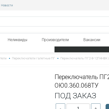
Новости
Неликвиды
Производители
Вакансии
тели
Переключатели галетные ПГ
Переключатель ПГ2-8-12П4НВК (
Переключатель ПГ
ОЮ0.360.068ТУ
ПОД ЗАКАЗ
-
+