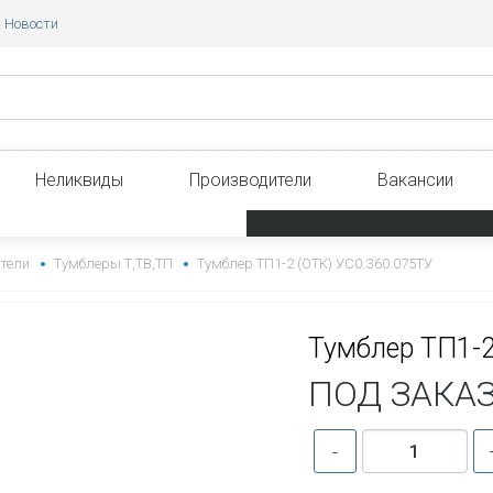
Новости
Неликвиды
Производители
Вакансии
тели
Тумблеры Т,ТВ,ТП
Тумблер ТП1-2 (ОТК) УС0.360.075ТУ
Тумблер ТП1-2
ПОД ЗАКА
-