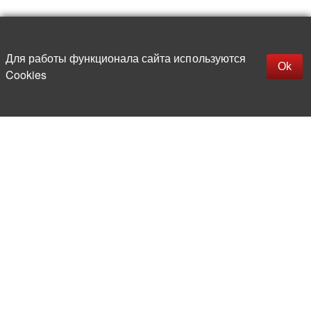
Наверх
replica rolex watch
Открыть описание
Для работы функционала сайта используются
gefälschte Uhren
Ok
Cookies
replica hublot
rolex replica
faux rolex watch
Более 20 лет на рынке
электронной компонентной базы
Прямые поставки
из-за рубежа
Опытная и компетентная
команда профессионалов
Офис и склад в центре
Москвы