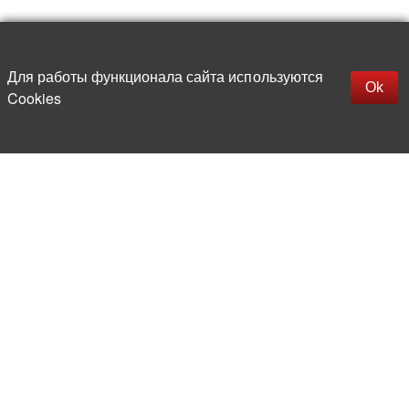
Наверх
replica rolex watch
Открыть описание
Для работы функционала сайта используются
gefälschte Uhren
Ok
Cookies
replica hublot
rolex replica
faux rolex watch
Более 20 лет на рынке
электронной компонентной базы
Прямые поставки
из-за рубежа
Опытная и компетентная
команда профессионалов
Офис и склад в центре
Москвы