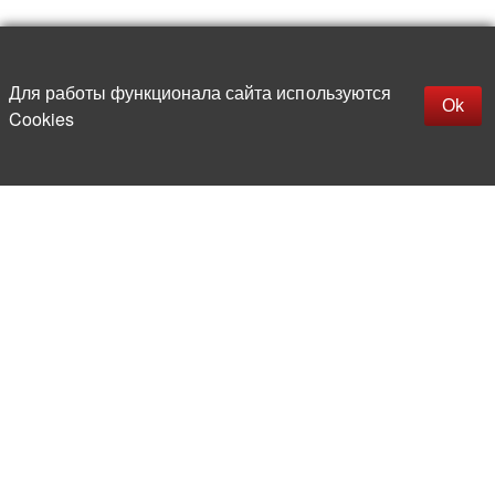
Наверх
replica rolex watch
Открыть описание
Для работы функционала сайта используются
gefälschte Uhren
Ok
Cookies
replica hublot
rolex replica
faux rolex watch
Более 20 лет на рынке
электронной компонентной базы
Прямые поставки
из-за рубежа
Опытная и компетентная
команда профессионалов
Офис и склад в центре
Москвы