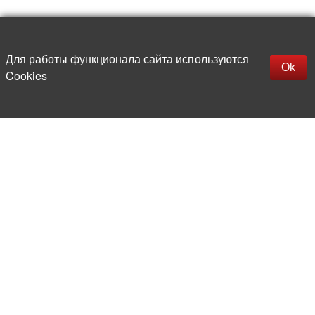
Наверх
replica rolex watch
Открыть описание
Для работы функционала сайта используются
gefälschte Uhren
Ok
Cookies
replica hublot
rolex replica
faux rolex watch
Более 20 лет на рынке
электронной компонентной базы
Прямые поставки
из-за рубежа
Опытная и компетентная
команда профессионалов
Офис и склад в центре
Москвы