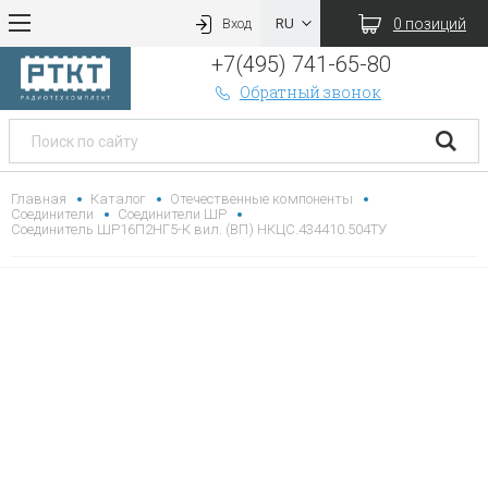
0 позиций
Вход
+7(495) 741-65-80
Обратный звонок
Главная
Каталог
Отечественные компоненты
Соединители
Соединители ШР
Соединитель ШР16П2НГ5-К вил. (ВП) НКЦС.434410.504ТУ