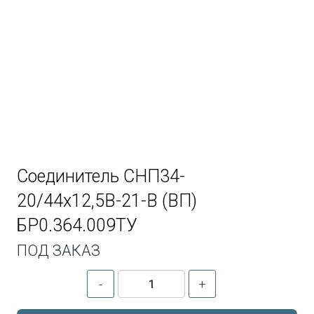
Соединитель СНП34-
20/44х12,5В-21-В (ВП)
БР0.364.009ТУ
ПОД ЗАКАЗ
-
+