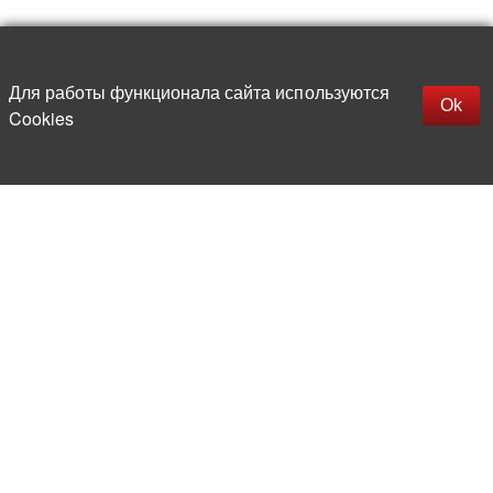
Наверх
replica rolex watch
Открыть описание
Для работы функционала сайта используются
gefälschte Uhren
Ok
Cookies
replica hublot
rolex replica
faux rolex watch
Более 20 лет на рынке
электронной компонентной базы
Прямые поставки
из-за рубежа
Опытная и компетентная
команда профессионалов
Офис и склад в центре
Москвы