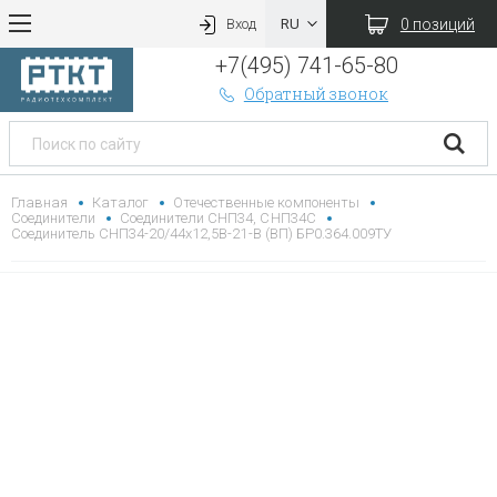
0 позиций
Вход
+7(495) 741-65-80
Обратный звонок
Главная
Каталог
Отечественные компоненты
Соединители
Соединители СНП34, СНП34С
Соединитель СНП34-20/44х12,5В-21-В (ВП) БР0.364.009ТУ