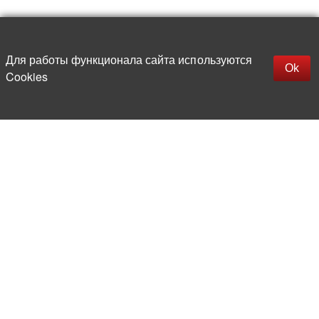
Наверх
replica rolex watch
Открыть описание
Для работы функционала сайта используются
gefälschte Uhren
Ok
Cookies
replica hublot
rolex replica
faux rolex watch
Более 20 лет на рынке
электронной компонентной базы
Прямые поставки
из-за рубежа
Опытная и компетентная
команда профессионалов
Офис и склад в центре
Москвы