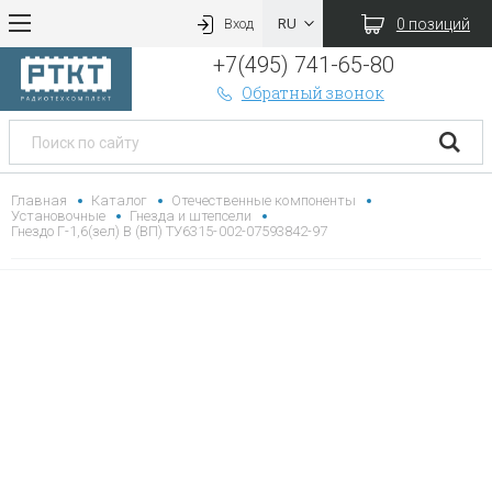
0 позиций
Вход
+7(495) 741-65-80
Обратный звонок
Главная
Каталог
Отечественные компоненты
Установочные
Гнезда и штепсели
Гнездо Г-1,6(зел) В (ВП) ТУ6315-002-07593842-97