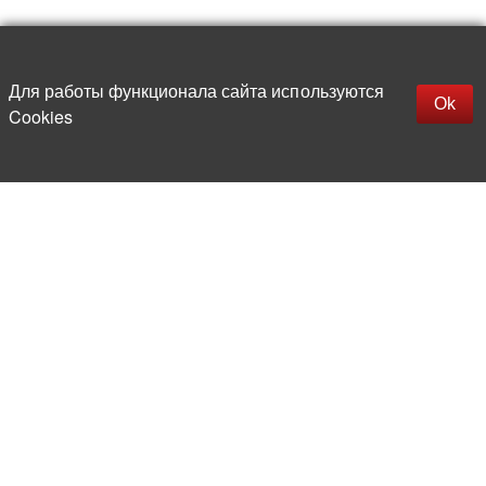
Наверх
replica rolex watch
Открыть описание
Для работы функционала сайта используются
gefälschte Uhren
Ok
Cookies
replica hublot
rolex replica
faux rolex watch
Более 20 лет на рынке
электронной компонентной базы
Прямые поставки
из-за рубежа
Опытная и компетентная
команда профессионалов
Офис и склад в центре
Москвы