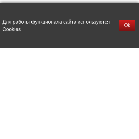
Наверх
replica rolex watch
Открыть описание
Для работы функционала сайта используются
gefälschte Uhren
Ok
Cookies
replica hublot
rolex replica
faux rolex watch
Более 20 лет на рынке
электронной компонентной базы
Прямые поставки
из-за рубежа
Опытная и компетентная
команда профессионалов
Офис и склад в центре
Москвы