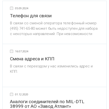
05.09.2024
Телефон для связи
В связи со сменой оператора телефонный номер
(495) 741-65-80 может быть недоступен для набора
с некоторых направлений. При невозможности
дозвониться набирайте номер (495) 540-65-80.
16.07.2024
Смена адреса и КПП
В связи с переездом у нас изменились адрес и
КПП.
Фактический и почтовый адрес АО «РТКТ»:
127015, г. Москва, вн.тер.г. Муниципальный округ
Савеловский, ул. Бутырская, д. 77.
01.12.2020
Также в связи с изменением адреса изменился
Аналоги соединителей по MIL-DTL
КПП - 771401001.
38999 от АО «Завод Атлант»