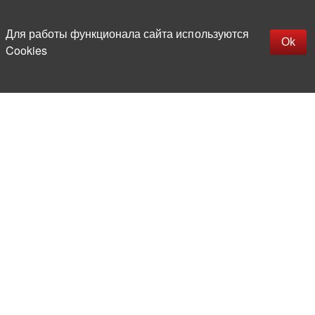
Для работы функционала сайта используются
Ok
Cookies
Более 20 лет на рынке
электронной компонентной базы
Прямые поставки
из-за рубежа
Опытная и компетентная
команда профессионалов
Офис и склад в центре
Москвы