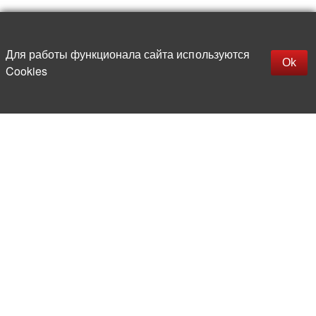
Up
replica rolex watch
Открыть описание
Для работы функционала сайта используются
gefälschte Uhren
Ok
Cookies
replica hublot
rolex replica
faux rolex watch
More than 20 years in the market of
electronic and radio products
Direct deliveries
from abroad
Experienced and competent
team of professionals
Office and warehouse
in the center of Moscow