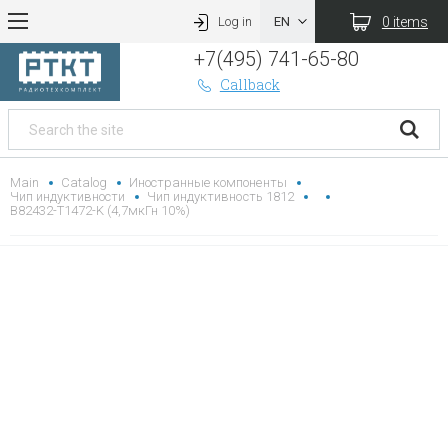
0 items
Log in
+7(495) 741-65-80
Callback
Main
Catalog
Иностранные компоненты
Чип индуктивности
Чип индуктивность 1812
B82432-T1472-K (4,7мкГн 10%)