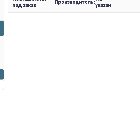
Производитель:
под заказ
указан
replica rolex watch
gefälschte Uhren
replica hublot
rolex replica
faux rolex watch