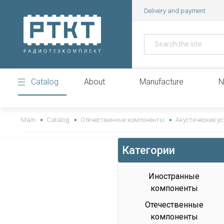
Delivery and payment
Catalog
About
Manufacture
N
https://www.high-endrolex.com/43
Main
Catalog
Отечественные компоненты
Акустические у
Категории
Иностранные
компоненты
Отечественные
компоненты