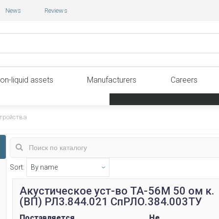
News
Reviews
on-liquid assets
Manufacturers
Careers
стройства
Sort:
Акустическое уст-во ТА-56М 50 ом к.
(ВП) РЛ3.844.021 СпРЛО.384.003ТУ
Поставляется
Не