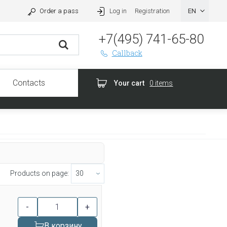
Order a pass
Log in
Registration
+7(495) 741-65-80
Callback
Contacts
Your cart
0 items
Products on page:
-
+
В корзину