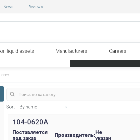
News
Reviews
on-liquid assets
Manufacturers
Careers
Laser
Sort:
104-0620A
Поставляется
Не
Производитель:
под заказ
указан