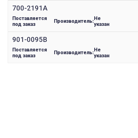
700-2191A
Поставляется
Не
Производитель:
под заказ
указан
901-0095B
Поставляется
Не
Производитель:
под заказ
указан
replica rolex watch
gefälschte Uhren
replica hublot
rolex replica
faux rolex watch