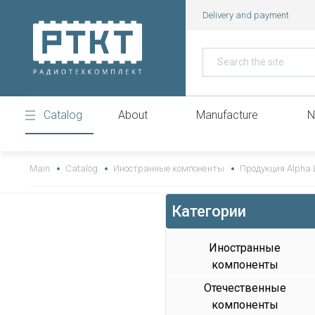
Delivery and payment
Catalog
About
Manufacture
N
https://www.high-endrolex.com/43
Main
Catalog
Иностранные компоненты
Продукция Alpha 
Категории
Иностранные
компоненты
Отечественные
компоненты