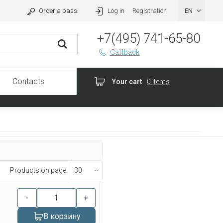
Order a pass
Log in
Registration
+7(495) 741-65-80
Callback
Contacts
Your cart
0 items
Products on page:
-
+
В корзину