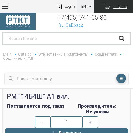
0 items
Log in
+7(495) 741-65-80
Callback
Main
Catalog
Отечественные компоненты
Соединители
Соединители РМГ
РМГ14Б4Ш1А1 вил.
Поставляется под заказ
Производитель:
Не указан
-
+