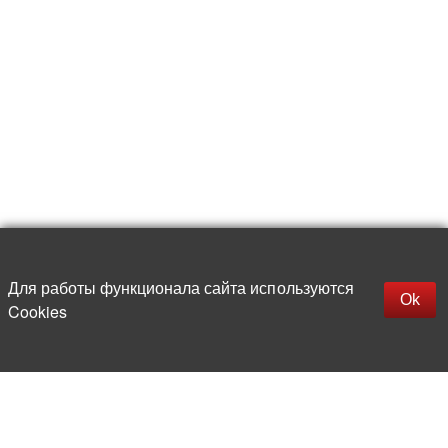
Для работы функционала сайта используются
Фильтры
Ok
Cookies
More than 20 years in the market of
electronic and radio products