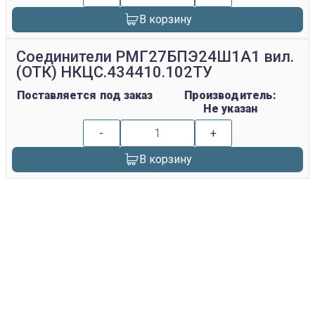
В корзину
Соединители РМГ27БПЭ24Ш1А1 вил.
(ОТК) НКЦС.434410.102ТУ
Поставляется под заказ
Производитель:
Не указан
-
+
В корзину
replica rolex watch
gefälschte Uhren
replica hublot
rolex replica
faux rolex watch