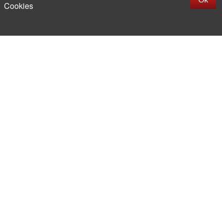
Cookies
More than 20 years in the market of
electronic and radio products
Direct deliveries
from abroad
Experienced and competent
team of professionals
Office and warehouse
in the center of Moscow