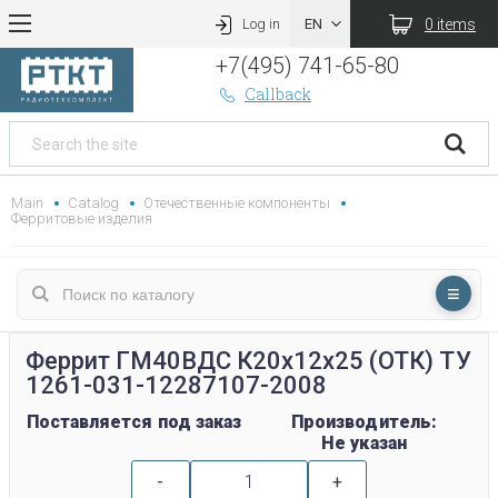
0 items
Log in
+7(495) 741-65-80
Callback
Main
Catalog
Отечественные компоненты
Ферритовые изделия
Феррит ГМ40ВДС К20х12х25 (ОТК) ТУ
1261-031-12287107-2008
Поставляется под заказ
Производитель:
Не указан
-
+