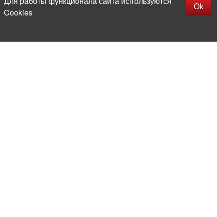
Для работы функционала сайта используются
Фильтры
Ok
Cookies
More than 20 years in the market of
electronic and radio products
Direct deliveries
from abroad
Experienced and competent
team of professionals
Office and warehouse
in the center of Moscow