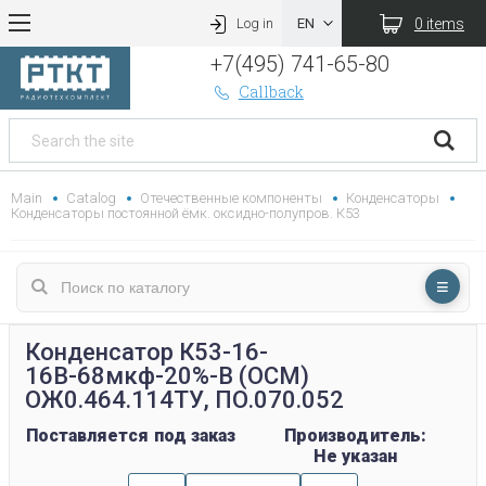
0 items
Log in
+7(495) 741-65-80
Callback
Main
Catalog
Отечественные компоненты
Конденсаторы
Конденсаторы постоянной ёмк. оксидно-полупров. К53
Конденсатор К53-16-
16В-68мкф-20%-В (ОСМ)
ОЖ0.464.114ТУ, ПО.070.052
Поставляется под заказ
Производитель:
Не указан