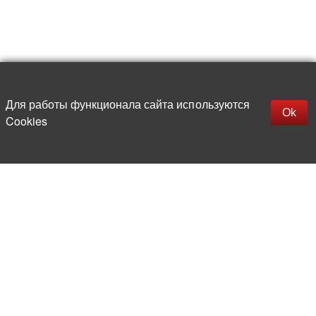
Для работы функционала сайта используются
Фильтры
Ok
Cookies
More than 20 years in the market of
electronic and radio products
Direct deliveries
from abroad
Experienced and competent
team of professionals