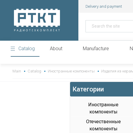
Delivery and payment
Catalog
About
Manufacture
N
https://www.high-endrolex.com/43
Main
Catalog
Иностранные компоненты
Изделия из кера
Категории
Иностранные
компоненты
Отечественные
компоненты