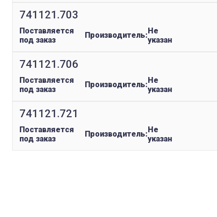
741121.703
Поставляется
Не
Производитель:
под заказ
указан
741121.706
Поставляется
Не
Производитель:
под заказ
указан
741121.721
Поставляется
Не
Производитель:
под заказ
указан
replica rolex watch
gefälschte Uhren
replica hublot
rolex replica
faux rolex watch