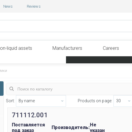
News
Reviews
on-liquid assets
Manufacturers
Careers
мики
Sort:
Products on page:
711112.001
Поставляется
Не
Производитель:
под заказ
указан