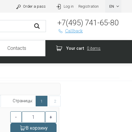
Order a pass
Log in
Registration
+7(495) 741-65-80
Callback
Contacts
Your cart
0 items
Страницы:
1
2
-
+
В корзину