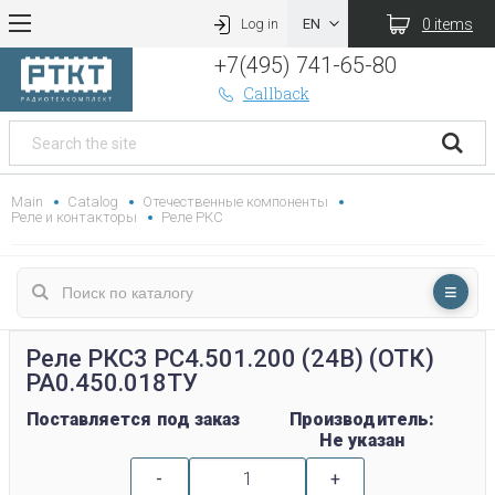
0 items
Log in
+7(495) 741-65-80
Callback
Main
Catalog
Отечественные компоненты
Реле и контакторы
Реле РКС
Реле РКС3 РС4.501.200 (24В) (ОТК)
РА0.450.018ТУ
Поставляется под заказ
Производитель:
Не указан
-
+