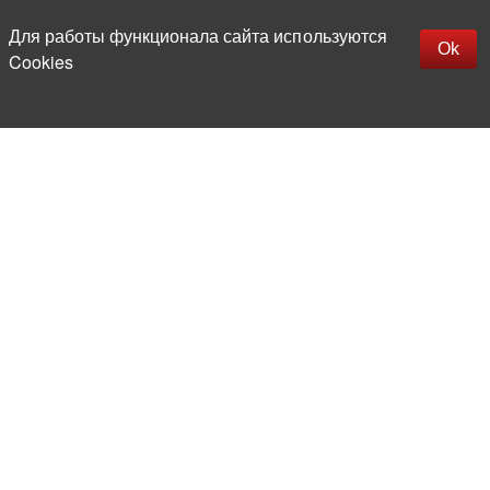
Для работы функционала сайта используются
Фильтры
Ok
Cookies
More than 20 years in the market of
electronic and radio products
Direct deliveries
from abroad
Experienced and competent
team of professionals
Office and warehouse
in the center of Moscow