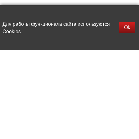
Up
replica rolex watch
Открыть описание
Для работы функционала сайта используются
gefälschte Uhren
Ok
Cookies
replica hublot
rolex replica
faux rolex watch
More than 20 years in the market of
electronic and radio products
Direct deliveries
from abroad
Experienced and competent
team of professionals
Office and warehouse
in the center of Moscow