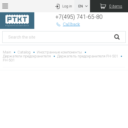
0 items
Log in
+7(495) 741-65-80
Callback
Main
Catalog
Иностранные компоненты
Держатели предохранителя
Держатель предохранителя FH-501
FH-501