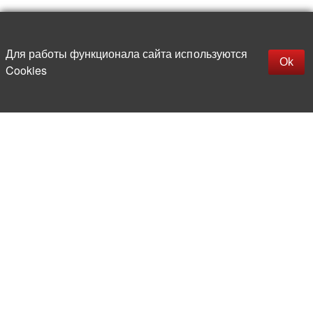
Up
replica rolex watch
Открыть описание
Для работы функционала сайта используются
gefälschte Uhren
Ok
Cookies
replica hublot
rolex replica
faux rolex watch
More than 20 years in the market of
electronic and radio products
Direct deliveries
from abroad
Experienced and competent
team of professionals
Office and warehouse
in the center of Moscow