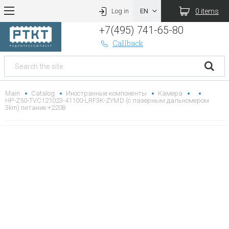
0 items
Log in
+7(495) 741-65-80
Callback
Main
Catalog
Иностранные компоненты
Камера
HP-Z50-TVC121023-41100-LRF3K-ZYMD (с лазерным дальномером
3km) питание +220В