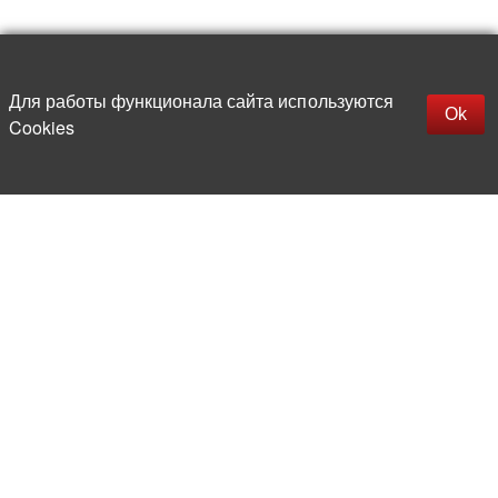
Up
replica rolex watch
Открыть описание
Для работы функционала сайта используются
gefälschte Uhren
Ok
Cookies
replica hublot
rolex replica
faux rolex watch
More than 20 years in the market of
electronic and radio products
Direct deliveries
from abroad
Experienced and competent
team of professionals
Office and warehouse
in the center of Moscow