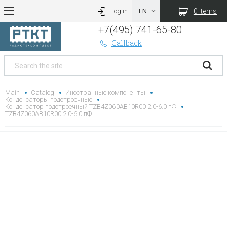
0 items
Log in
+7(495) 741-65-80
Callback
Main
Catalog
Иностранные компоненты
Конденсаторы подстроечные
Конденсатор подстроечный TZB4Z060AB10R00 2.0-6.0 пФ
TZB4Z060AB10R00 2.0-6.0 пФ