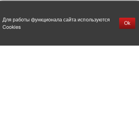
Up
replica rolex watch
Открыть описание
Для работы функционала сайта используются
gefälschte Uhren
Ok
Cookies
replica hublot
rolex replica
faux rolex watch
More than 20 years in the market of
electronic and radio products
Direct deliveries
from abroad
Experienced and competent
team of professionals
Office and warehouse
in the center of Moscow