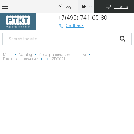
0 items
Log in
+7(495) 741-65-80
Callback
Main
Catalog
Иностранные компоненты
Платы отладочные
IZD0021